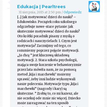
Edukacja | Pearltrees
31 sierpnia, 2015 at 2:50 pm
/
Odpowiedz
[…] Jak motywować dzieci do nauki? –
Edukowisko. Początek roku szkolnego
odgrzebuje nowe-stare pytanie: jak
skutecznie motywować dzieci do nauki?
Oto krótki poradnik pisany z myślą o
rodzicach i nauczycielach: 1. Czym jest
motywacja? Zacznijmy od tego, co
rozumiemy poprzez pojęcie motywacji.
„Ja chcę ” jest kluczową składową
motywacji. 2. Stara szkoła psychologii,
mająca swoje korzenie w behawioryzmie
przez lata mówiła nam, że za pomocą
metod ‚kija i marchewki’ możemy
sprawić, żeby inni ludzie wykonywali
nasze polecenia. Motywacje typu ‚kija i
marchewki” (nagrody i kary) są
skuteczne. ” Zrobię to, co mi każesz, ale
nie oczekuj ode mnie nic więcej. Dziecko
może zareagować na ten sposób