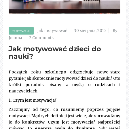
jak motywować
30 sierpnia, 2015
By
MOTYWACJE
Joanna
2 Comments
Jak motywować dzieci do
nauki?
Początek roku szkolnego odgrzebuje nowe-stare
pytanie: jak skutecznie motywować dzieci do nauki? Oto
krótki poradnik pisany z myślą o rodzicach i
nauczycielach:
1. Czym jest motywacja?
Zacznijmy od tego, co rozumiemy poprzez pojęcie
motywacji. Mądrych definicji jest wiele, ale sprowadźmy
je do konkretów. Czym jest motywacja? Najprościej
mówiąc, to
energia, wola do działania
. Gdy jesteś