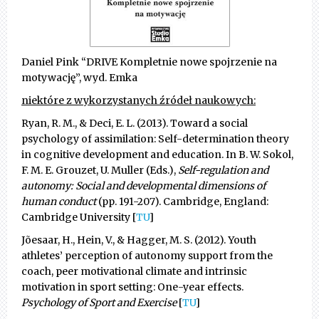
Daniel Pink “DRIVE Kompletnie nowe spojrzenie na
motywację”, wyd. Emka
niektóre z wykorzystanych źródeł naukowych:
Ryan, R. M., & Deci, E. L. (2013). Toward a social
psychology of assimilation: Self-determination theory
in cognitive development and education. In B. W. Sokol,
F. M. E. Grouzet, U. Muller (Eds.),
Self-regulation and
autonomy: Social and developmental dimensions of
human conduct
(pp. 191-207). Cambridge, England:
Cambridge University [
TU
]
Jõesaar, H., Hein, V., & Hagger, M. S. (2012). Youth
athletes’ perception of autonomy support from the
coach, peer motivational climate and intrinsic
motivation in sport setting: One-year effects.
Psychology of Sport and Exercise
[
TU
]