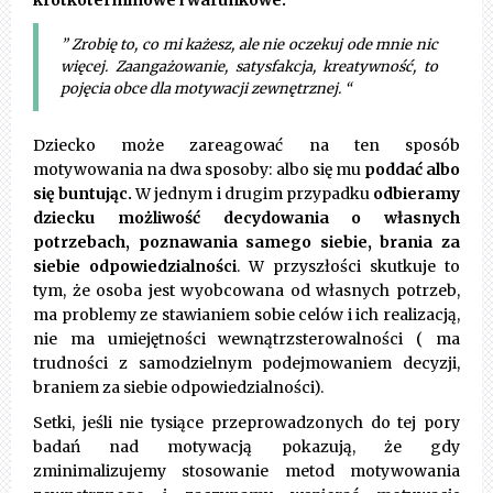
krótkoterminowe i warunkowe.
” Zrobię to, co mi każesz, ale nie oczekuj ode mnie nic
więcej. Zaangażowanie, satysfakcja, kreatywność, to
pojęcia obce dla motywacji zewnętrznej. “
Dziecko może zareagować na ten sposób
motywowania na dwa sposoby: albo się mu
poddać albo
się buntując.
W jednym i drugim przypadku
odbieramy
dziecku możliwość decydowania o własnych
potrzebach, poznawania samego siebie, brania za
siebie odpowiedzialności
. W przyszłości skutkuje to
tym, że osoba jest wyobcowana od własnych potrzeb,
ma problemy ze stawianiem sobie celów i ich realizacją,
nie ma umiejętności wewnątrzsterowalności ( ma
trudności z samodzielnym podejmowaniem decyzji,
braniem za siebie odpowiedzialności).
Setki, jeśli nie tysiące przeprowadzonych do tej pory
badań nad motywacją pokazują, że gdy
zminimalizujemy stosowanie metod motywowania