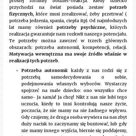
prostej formuły bodziec-reakcja. Kiedy dziecko
przychodzi na świat posiada zestaw
potrzeb
fizycznych,
które musi zrealizować, żeby przetrwać (
potrzeba jedzenia, spania, ciepła itp). Od najmłodszych
lat mamy również
potrzeby psychiczne,
których
realizacja gwarantuje nam rozkwit naszego potencjału.
Te potrzeby można zawrzeć w trzech głównych
obszarach: potrzeba autonomii, kompetencji, relacji.
Motywacja wewnętrzna ma swoje źródło właśnie w
realizacji tych potrzeb
.
Potrzeba autonomii
: każdy z nas rodzi się z
potrzebą samodecydowania o sobie,
podejmowania własnych wyborów. Wystarczy
spojrzeć na małe dziecko: ono wszystko chce
samo- Ja sam/a! Ja chcę! Nikt z nas nie lubi tego
uczucia, kiedy to inni kontrolują nasze życie,
poczucia, że nie mamy na nie żadnego wpływu.
Gdy czujemy, że druga osoba wywiera na nas zbyt
duży nacisk to zaczynamy się buntować, lub gdy
nie mamy innego wyjścia, biernie się poddajemy,