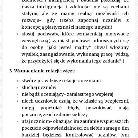
zdolności i inteligencję ( badania pokazują, że
nasza inteligencja i zdolności nie są cechami
stałymi, ale że mamy realną możliwość ich
rozwoju- gdy trzeba zapoznaj uczniów z
koncepcją plastyczności naszego umysłu)
stosuj pochwały, które wzmacniają motywację
wewnętrzną
( zamiast pochwał odnoszących się
do osoby “jaki jesteś mądry” chwal włożony
wysiłek, zaangażowanie, wykonaną pracę “widzę,
że przyłożyłeś się do wykonania tego zadania” )
3. Wzmacnianie relacji i więzi:
stwórz prawdziwe relacje z uczniami
słuchaj uczniów
nie bądź oceniający- zamiast tego wspieraj
niech uczniowie czują, że w klasie są bezpieczni,
mogą popełniać błędy, poszukiwać, mają
poczucie, że ich zdanie się liczy
ufaj uczniom- okazując im zaufanie wspierasz ich
poczucie odpowiedzialności za siebie samego (im
bardziej będziesz kontrolować uczniów, tym