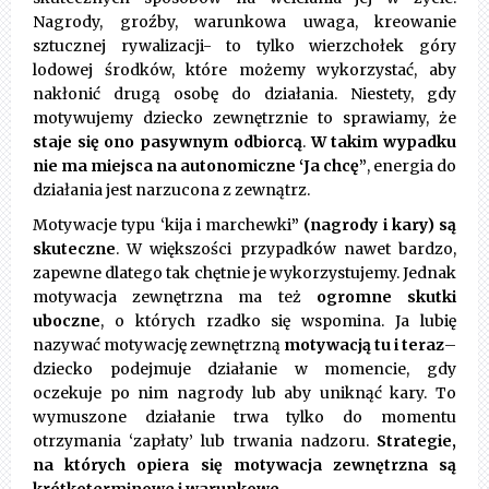
Nagrody, groźby, warunkowa uwaga, kreowanie
sztucznej rywalizacji- to tylko wierzchołek góry
lodowej środków, które możemy wykorzystać, aby
nakłonić drugą osobę do działania. Niestety, gdy
motywujemy dziecko zewnętrznie to sprawiamy, że
staje się ono pasywnym odbiorcą
.
W takim wypadku
nie ma miejsca na autonomiczne ‘Ja chcę”
, energia do
działania jest narzucona z zewnątrz.
Motywacje typu ‘kija i marchewki
” (nagrody i kary) są
skuteczne
. W większości przypadków nawet bardzo,
zapewne dlatego tak chętnie je wykorzystujemy. Jednak
motywacja zewnętrzna ma też
ogromne skutki
uboczne
, o których rzadko się wspomina. Ja lubię
nazywać motywację zewnętrzną
motywacją tu i teraz
–
dziecko podejmuje działanie w momencie, gdy
oczekuje po nim nagrody lub aby uniknąć kary. To
wymuszone działanie trwa tylko do momentu
otrzymania ‘zapłaty’ lub trwania nadzoru.
Strategie,
na których opiera się motywacja zewnętrzna są