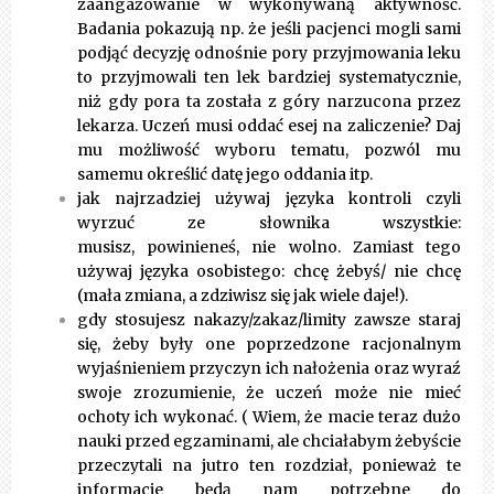
zaangażowanie w wykonywaną aktywność.
Badania pokazują np. że jeśli pacjenci mogli sami
podjąć decyzję odnośnie pory przyjmowania leku
to przyjmowali ten lek bardziej systematycznie,
niż gdy pora ta została z góry narzucona przez
lekarza. Uczeń musi oddać esej na zaliczenie? Daj
mu możliwość wyboru tematu, pozwól mu
samemu określić datę jego oddania itp.
jak najrzadziej używaj języka kontroli czyli
wyrzuć ze słownika wszystkie:
musisz, powinieneś, nie wolno. Zamiast tego
używaj języka osobistego: chcę żebyś/ nie chcę
(mała zmiana, a zdziwisz się jak wiele daje!).
gdy stosujesz nakazy/zakaz/limity zawsze staraj
się, żeby były one poprzedzone racjonalnym
wyjaśnieniem przyczyn ich nałożenia oraz wyraź
swoje zrozumienie, że uczeń może nie mieć
ochoty ich wykonać. ( Wiem, że macie teraz dużo
nauki przed egzaminami, ale chciałabym żebyście
przeczytali na jutro ten rozdział, ponieważ te
informacje będą nam potrzebne do