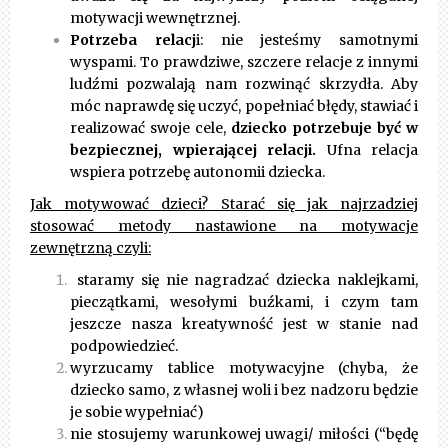
motywacji wewnętrznej.
Potrzeba relacj
i: nie jesteśmy samotnymi
wyspami. To prawdziwe, szczere relacje z innymi
ludźmi pozwalają nam rozwinąć skrzydła. Aby
móc naprawdę się uczyć, popełniać błędy, stawiać i
realizować swoje cele,
dziecko potrzebuje być w
bezpiecznej, wpierającej relacji.
Ufna relacja
wspiera potrzebę autonomii dziecka.
Jak motywować dzieci? Starać się jak najrzadziej
stosować metody nastawione na motywacje
zewnętrzną czyli:
staramy się nie nagradzać dziecka naklejkami,
pieczątkami, wesołymi buźkami, i czym tam
jeszcze nasza kreatywność jest w stanie nad
podpowiedzieć.
wyrzucamy tablice motywacyjne (chyba, że
dziecko samo, z własnej woli i bez nadzoru będzie
je sobie wypełniać)
nie stosujemy warunkowej uwagi/ miłości (“będę