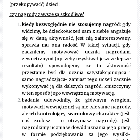
(przekupywać?) dzieci:
czy nagrody zawsze są szkodliwe?
kiedy bezwzględnie nie stosujemy nagród
: gdy
widzimy, że dziecko/uczeń sam z siebie angażuje
się w daną aktywność, jest nią zainteresowany,
sprawia mu ona radość. W takiej sytuacji, gdy
zaczniemy motywować ucznia nagrodami
zewnętrznymi (np. żeby uzyskiwał jeszcze lepsze
rezultaty) spowodujemy, że ta aktywność
przestanie być dla ucznia satysfakcjonująca i
samo nagradzająca- zamiast tego uczeń zacznie
wykonywać ją dla dalszych nagród. Zniszczymy
w ten sposób jego wewnętrzną motywację.
badania udowodniły, że głównym wrogiem
motywacji wewnętrznej są nie tyle same nagrody,
ale
ich kontrolujący, warunkowy charakter
(jeśli
coś zrobisz to otrzymasz nagrodę). Jeśli
nagrodzimy ucznia w dowód uznania jego pracy,
w formie podziękowania za jego wysiłki-