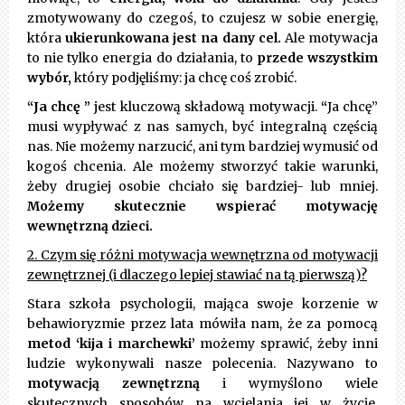
zmotywowany do czegoś, to czujesz w sobie energię,
która
ukierunkowana jest na dany cel.
Ale motywacja
to nie tylko energia do działania, to
przede wszystkim
wybór,
który podjęliśmy: ja chcę coś zrobić.
“Ja chcę ”
jest kluczową składową motywacji.
“
Ja chcę”
musi wypływać z nas samych, być integralną częścią
nas. Nie możemy narzucić, ani tym bardziej wymusić od
kogoś chcenia. Ale możemy stworzyć takie warunki,
żeby drugiej osobie chciało się bardziej- lub mniej.
Możemy skutecznie wspierać motywację
wewnętrzną dzieci.
2. Czym się różni motywacja wewnętrzna od motywacji
zewnętrznej (i dlaczego lepiej stawiać na tą pierwszą)?
Stara szkoła psychologii, mająca swoje korzenie w
behawioryzmie przez lata mówiła nam, że za pomocą
metod ‘kija i marchewki’
możemy sprawić, żeby inni
ludzie wykonywali nasze polecenia. Nazywano to
motywacją zewnętrzną
i wymyślono wiele
skutecznych sposobów na wcielania jej w życie.