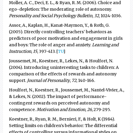
Moller, A. C., Deci, E. L., & Ryan, R. M. (2006). Choice and
ego-depletion: The moderating role of autonomy.
Personality and Social Psychology Bulletin
,
32
, 1024-1036.
Assor, A., Kaplan, H., Kanat-Maymon, Y., & Roth, G.
(2005). Directly controlling teachers’ behaviors as
predictors of poor motivation and engagement in girls
and boys: The role of anger and anxiety.
Learning and
Instruction
,
15
, 397-413. [
TU
]
Joussemet, M., Koestner, R., Lekes, N., & Houlfort, N.
(2004). Introducing uninteresting tasks to children: A
comparison of the effects of rewards and autonomy
support.
Journal of Personality
,
72
, 140-166.
Houlfort, N., Koestner, R., Joussemet, M., Nantel-Vivier, A.,
& Lekes, N. (2002). The impact of performance-
contingent rewards on perceived autonomy and
competence.
Motivation and Emotion
,
26
, 279-295.
Koestner, R., Ryan, R. M., Bernieri, F., & Holt, K (1984).
Setting limits on children’s behavior: The differential
effects of controlling versus informational styles on