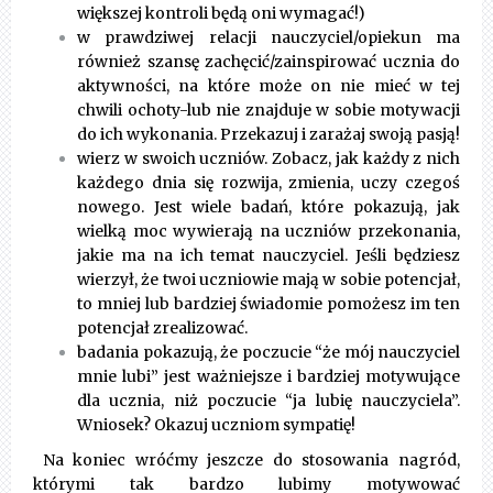
większej kontroli będą oni wymagać!)
w prawdziwej relacji nauczyciel/opiekun ma
również szansę zachęcić/zainspirować ucznia do
aktywności, na które może on nie mieć w tej
chwili ochoty-lub nie znajduje w sobie motywacji
do ich wykonania. Przekazuj i zarażaj swoją pasją!
wierz w swoich uczniów. Zobacz, jak każdy z nich
każdego dnia się rozwija, zmienia, uczy czegoś
nowego.
Jest wiele badań,
które pokazują, jak
wielką moc wywierają na uczniów przekonania,
jakie ma na ich temat nauczyciel. Jeśli będziesz
wierzył, że twoi uczniowie mają w sobie potencjał,
to mniej lub bardziej świadomie pomożesz im ten
potencjał zrealizować.
badania pokazują, że poczucie “że mój nauczyciel
mnie lubi” jest ważniejsze i bardziej motywujące
dla ucznia, niż poczucie “ja lubię nauczyciela”.
Wniosek? Okazuj uczniom sympatię!
Na koniec wróćmy jeszcze do stosowania nagród,
którymi tak bardzo lubimy motywować