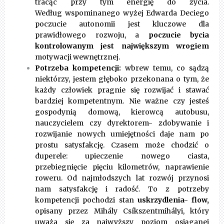
tracąc przy tym energię do życia.
Według wspominanego wyżej Edwarda Deciego
poczucie autonomii jest kluczowe dla
prawidłowego rozwoju, a
poczucie bycia
kontrolowanym jest największym wrogiem
motywacji wewnętrznej.
Potrzeba kompetencji:
wbrew temu, co sądzą
niektórzy, jestem głęboko przekonana o tym, że
każdy człowiek pragnie się rozwijać i stawać
bardziej kompetentnym. Nie ważne czy jesteś
gospodynią domową, kierowcą autobusu,
nauczycielem czy dyrektorem- zdobywanie i
rozwijanie nowych umiejętności daje nam po
prostu satysfakcję. Czasem może chodzić o
duperele: upieczenie nowego ciasta,
przebiegnięcie pięciu kilometrów, naprawienie
roweru. Od najmłodszych lat rozwój przynosi
nam satysfakcję i radość. To z potrzeby
kompetencji pochodzi stan
uskrzydlenia- flow,
opisany przez Mihály Csíkszentmihályi, który
uważa się za najwyższy poziom osiąganej