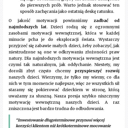
do pierwszych prób. Warto jednak stosować ten
sposób zachęcania jako ostatnią deskę ratunku.
O jakość motywacji powinniśmy
zadbać od
najmłodszych lat
. Dzieci rodzą się z ogromnymi
zasobami motywacji wewnętrznej, która w każdej
minucie pcha je do eksploracji świata. Wystarczy
przyjrzeć się zabawie małych dzieci, żeby zobaczyć, jak
niestrudzone są one w odkrywaniu złożoności praw
natury. Dla najmłodszych motywacja wewnętrzna jest
czymś tak naturalnym, jak oddychanie. Niestety, my
dorośli zbyt często chcemy
przyspieszyć rozwój
naszych dzieci. Wierzymy, że tylko my wiemy, co dla
nich w tym momencie najlepsze, więc ze wszystkich sił
staramy się pokierować dzieckiem w stronę, którą
uważamy za słuszną. Nasza presja szybko niszczymy
motywację wewnętrzną naszych dzieci. A raz
zniszczona jest bardzo trudna do odbudowania.
“Inwestowanie długoterminowe przynosi więcej
korzyści klientom niż krótkoterminowe mocowanie