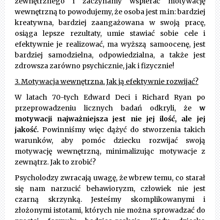
zewnętrznego i zaczynamy wspierać motywację
wewnętrzną to powodujemy, że osoba jest m.in: bardziej
kreatywna, bardziej zaangażowana w swoją pracę,
osiąga lepsze rezultaty, umie stawiać sobie cele i
efektywnie je realizować, ma wyższą samoocenę, jest
bardziej samodzielna, odpowiedzialna, a także jest
zdrowsza zarówno psychicznie, jak i fizycznie!
3. Motywacja wewnętrzna. Jak ją efektywnie rozwijać?
W latach 70-tych Edward Deci i Richard Ryan po
przeprowadzeniu licznych badań odkryli, że
w
motywacji najważniejsza jest nie jej ilość, ale jej
jakość.
Powinniśmy więc dążyć do stworzenia takich
warunków, aby pomóc dziecku rozwijać swoją
motywację wewnętrzną, minimalizując motywacje z
zewnątrz. Jak to zrobić?
Psycholodzy zwracają uwagę, że wbrew temu, co starał
się nam narzucić behawioryzm, człowiek nie jest
czarną skrzynką. Jesteśmy skomplikowanymi i
złożonymi istotami, których nie można sprowadzać do