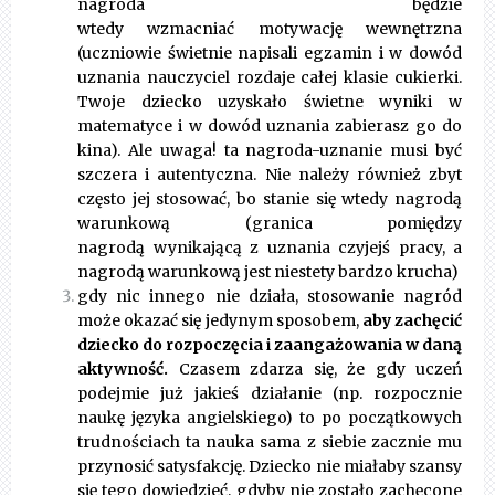
nagroda będzie
wtedy wzmacniać motywację wewnętrzna
(uczniowie świetnie napisali egzamin i w dowód
uznania nauczyciel rozdaje całej klasie cukierki.
Twoje dziecko uzyskało świetne wyniki w
matematyce i w dowód uznania zabierasz go do
kina). Ale uwaga! ta nagroda-uznanie musi być
szczera i autentyczna. Nie należy również zbyt
często jej stosować, bo stanie się wtedy nagrodą
warunkową (granica pomiędzy
nagrodą wynikającą z uznania czyjejś pracy, a
nagrodą warunkową jest niestety bardzo krucha)
gdy nic innego nie działa, stosowanie nagród
może okazać się jedynym sposobem,
aby zachęcić
dziecko do rozpoczęcia i zaangażowania w daną
aktywność.
Czasem zdarza się, że gdy uczeń
podejmie już jakieś działanie (np. rozpocznie
naukę języka angielskiego) to po początkowych
trudnościach ta nauka sama z siebie zacznie mu
przynosić satysfakcję. Dziecko nie miałaby szansy
się tego dowiedzieć, gdyby nie zostało zachęcone