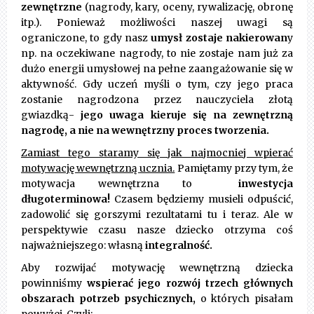
zewnętrzne
(nagrody, kary, oceny, rywalizację, obronę
itp.). Ponieważ możliwości naszej uwagi są
ograniczone, to gdy nasz
umysł zostaje nakierowan
y
np. na oczekiwane nagrody, to nie zostaje nam już za
dużo energii umysłowej na pełne zaangażowanie się w
aktywność. Gdy uczeń myśli o tym, czy jego praca
zostanie nagrodzona przez nauczyciela złotą
gwiazdką-
jego uwaga kieruje się na zewnętrzną
nagrodę, a nie na wewnętrzny proces tworzenia.
Zamiast tego staramy się jak najmocniej wpierać
motywację wewnętrzną ucznia.
Pamiętamy przy tym, że
motywacja wewnętrzna to
inwestycja
długoterminowa!
Czasem będziemy musieli odpuścić,
zadowolić się gorszymi rezultatami tu i teraz. Ale w
perspektywie czasu nasze dziecko otrzyma coś
najważniejszego: własną
integralność.
Aby rozwijać motywację wewnętrzną dziecka
powinniśmy
wspierać jego rozwój trzech głównych
obszarach potrzeb psychicznych,
o których pisałam