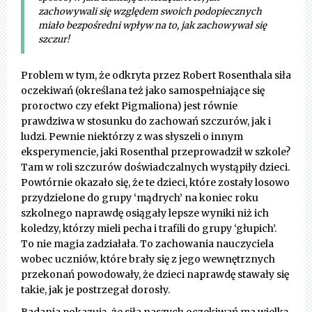
zachowywali się względem swoich podopiecznych
miało bezpośredni wpływ na to, jak zachowywał się
szczur!
Problem w tym, że odkryta przez Robert Rosenthala siła
oczekiwań (określana też jako samospełniające się
proroctwo czy efekt Pigmaliona) jest równie
prawdziwa w stosunku do zachowań szczurów, jak i
ludzi. Pewnie niektórzy z was słyszeli o innym
eksperymencie, jaki Rosenthal przeprowadził w szkole?
Tam w roli szczurów doświadczalnych wystąpiły dzieci.
Powtórnie okazało się, że te dzieci, które zostały losowo
przydzielone do grupy ‘mądrych’ na koniec roku
szkolnego naprawdę osiągały lepsze wyniki niż ich
koledzy, którzy mieli pecha i trafili do grupy ‘głupich’.
To nie magia zadziałała. To zachowania nauczyciela
wobec uczniów, które brały się z jego wewnętrznych
przekonań powodowały, że dzieci naprawdę stawały się
takie, jak je postrzegał dorosły.
Badania pokazują, że siła naszych oczekiwań ma wielką