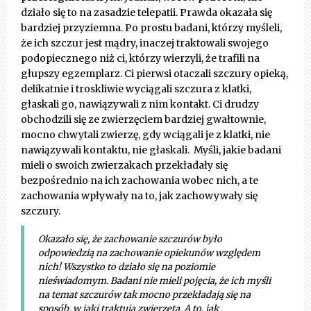
działo się to na zasadzie telepatii. Prawda okazała się
bardziej przyziemna. Po prostu badani, którzy myśleli,
że ich szczur jest mądry, inaczej traktowali swojego
podopiecznego niż ci, którzy wierzyli, że trafili na
głupszy egzemplarz. Ci pierwsi otaczali szczury opieką,
delikatnie i troskliwie wyciągali szczura z klatki,
głaskali go, nawiązywali z nim kontakt. Ci drudzy
obchodzili się ze zwierzęciem bardziej gwałtownie,
mocno chwytali zwierzę, gdy wciągali je z klatki, nie
nawiązywali kontaktu, nie głaskali. Myśli, jakie badani
mieli o swoich zwierzakach przekładały się
bezpośrednio na ich zachowania wobec nich, a te
zachowania wpływały na to, jak zachowywały się
szczury.
Okazało się, że zachowanie szczurów było
odpowiedzią na zachowanie opiekunów względem
nich! Wszystko to działo się na poziomie
nieświadomym. Badani nie mieli pojęcia, że ich myśli
na temat szczurów tak mocno przekładają się na
sposób, w jaki traktują zwierzęta. A to, jak