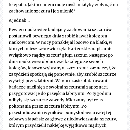
telepatia. Jakim cudem moje myśli miałyby wpłynąć na
zachowanie szczura i je zmienić?
A jednak…
Pewien naukowiec badający zachowania szczurów
postanowił pewnego dnia zrobić kawał kolegom
naukowcom. W nocy ponaklejał losowo na klatki, w
których mieszkały zwierzęta, karteczki z napisami:
wyjątkowo mądry szczur/ głupi szczur. Następnego
dnia naukowiec obdarował każdego ze swoich
kolegów, losowo wybranym szczurem i zaznaczył, że
za tydzień spotkają się ponownie, aby zrobić szczurze
wyścigi przez labirynt. W tym czasie obdarowani
badacze mieli się ze swoimi szczurami zapoznać i
przygotować je do przejścia labiryntu. Po tygodniu
odbyły się szczurze zawody. Mierzony był czas
pokonania przez szczura labiryntu. Po
przestudiowaniu wyników, pomysłodawca całej tej
zabawy złapał się za głowę z niedowierzania: szczury,
którym przydzielił naklejkę wyjątkowo mądrych,