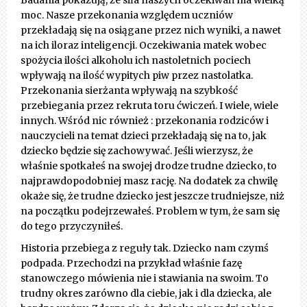
moc. Nasze przekonania względem uczniów
przekładają się na osiągane przez nich wyniki, a nawet
na ich iloraz inteligencji. Oczekiwania matek wobec
spożycia ilości alkoholu ich nastoletnich pociech
wpływają na ilość wypitych piw przez nastolatka.
Przekonania sierżanta wpływają na szybkość
przebiegania przez rekruta toru ćwiczeń. I wiele, wiele
innych. Wśród nic również : przekonania rodziców i
nauczycieli na temat dzieci przekładają się na to, jak
dziecko będzie się zachowywać. Jeśli wierzysz, że
właśnie spotkałeś na swojej drodze trudne dziecko, to
najprawdopodobniej masz rację. Na dodatek za chwilę
okaże się, że trudne dziecko jest jeszcze trudniejsze, niż
na początku podejrzewałeś. Problem w tym, że sam się
do tego przyczyniłeś.
Historia przebiega z reguły tak. Dziecko nam czymś
podpada. Przechodzi na przykład właśnie fazę
stanowczego mówienia nie i stawiania na swoim. To
trudny okres zarówno dla ciebie, jak i dla dziecka, ale