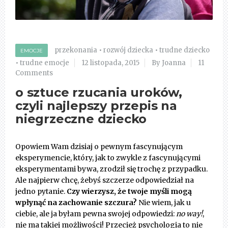
przekonania
•
rozwój dziecka
•
trudne dziecko
EMOCJE
•
trudne emocje
12 listopada, 2015
By Joanna
11
Comments
o sztuce rzucania uroków,
czyli najlepszy przepis na
niegrzeczne dziecko
Opowiem Wam dzisiaj o pewnym fascynującym
eksperymencie, który, jak to zwykle z fascynującymi
eksperymentami bywa, zrodził się trochę z przypadku.
Ale najpierw chcę, żebyś szczerze odpowiedział na
jedno pytanie.
Czy wierzysz, że twoje myśli mogą
wpłynąć na zachowanie szczura?
Nie wiem, jak u
ciebie, ale ja byłam pewna swojej odpowiedzi:
no way!
,
nie ma takiej możliwości! Przecież psychologia to nie