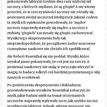
pokonywały labirynt średnio dwa razy szybciej niż
szczury, o których myślano, że są głupie! A my wiemy
przecież, że w rzeczywistości szczury nie różniły się
poziomem swojej szczurzej inteligencji. Jakimś cudem
to myśli ich opiekunów powodowały, że ‘mądre’
szczury naprawdę stawały się mądre, a szczury z
etykietą ‘głupich” zaczynały się głupio zachowywać.
Wyniki tego eksperymentu były tak
nieprawdopodobne, że początkowo żadne szacowne
czasopismo naukowe nie chciało ich opublikować.
Ale Robert Rosenthal się nie poddał. Wyniki, które
uzyskał jasno pokazywały, że coś jest na rzeczy. A
ponieważ naukowcy nie mają w zwyczaju wierzyć w
magię, to badacz odkrył coś bardziej przyziemnego: siłę
naszych oczekiwań.
Po powtórzeniu eksperymentu i dokładnym
przestudiowaniu wyników Rosenthal zobaczył, że
myśli, jakie badani mieli na temat otrzymanych
szczurów naprawdę wpływały na to, jak szybko szczur
przebiegnie labirynt. Jednak, wbrew pozorom, nie