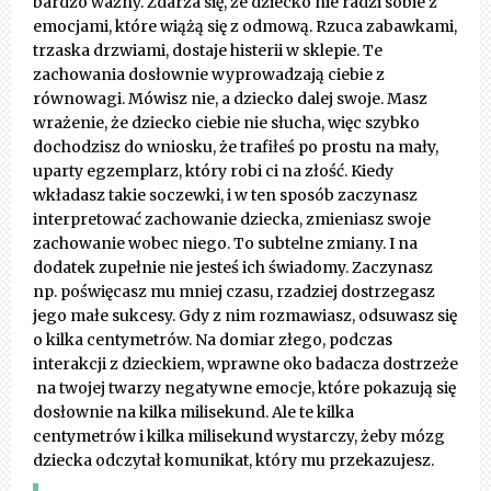
bardzo ważny. Zdarza się, że dziecko nie radzi sobie z
emocjami, które wiążą się z odmową. Rzuca zabawkami,
trzaska drzwiami, dostaje histerii w sklepie. Te
zachowania dosłownie wyprowadzają ciebie z
równowagi. Mówisz nie, a dziecko dalej swoje. Masz
wrażenie, że dziecko ciebie nie słucha, więc szybko
dochodzisz do wniosku, że trafiłeś po prostu na mały,
uparty egzemplarz, który robi ci na złość. Kiedy
wkładasz takie soczewki, i w ten sposób zaczynasz
interpretować zachowanie dziecka, zmieniasz swoje
zachowanie wobec niego. To subtelne zmiany. I na
dodatek zupełnie nie jesteś ich świadomy. Zaczynasz
np. poświęcasz mu mniej czasu, rzadziej dostrzegasz
jego małe sukcesy. Gdy z nim rozmawiasz, odsuwasz się
o kilka centymetrów. Na domiar złego, podczas
interakcji z dzieckiem, wprawne oko badacza dostrzeże
na twojej twarzy negatywne emocje, które pokazują się
dosłownie na kilka milisekund. Ale te kilka
centymetrów i kilka milisekund wystarczy, żeby mózg
dziecka odczytał komunikat, który mu przekazujesz.