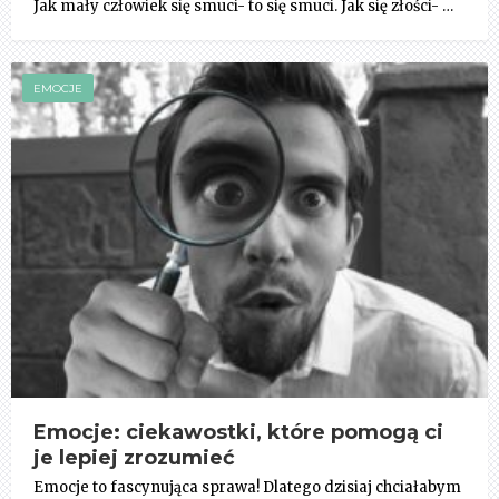
Jak mały człowiek się smuci- to się smuci. Jak się złości- …
EMOCJE
Emocje: ciekawostki, które pomogą ci
je lepiej zrozumieć
Emocje to fascynująca sprawa! Dlatego dzisiaj chciałabym