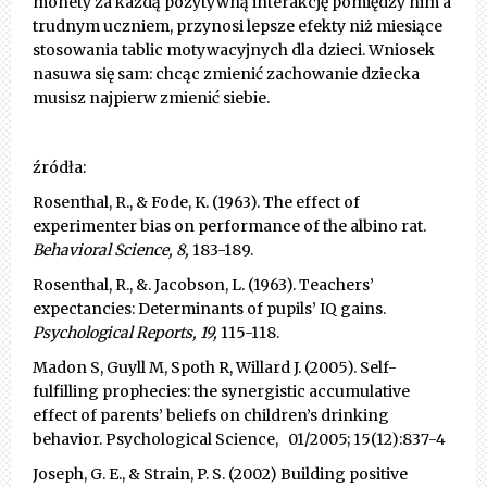
monety za każdą pozytywną interakcję pomiędzy nim a
trudnym uczniem, przynosi lepsze efekty niż miesiące
stosowania tablic motywacyjnych dla dzieci. Wniosek
nasuwa się sam: chcąc zmienić zachowanie dziecka
musisz najpierw zmienić siebie.
źródła:
Rosenthal, R., & Fode, K. (1963). The effect of
experimenter bias on performance of the albino rat.
Behavioral Science, 8,
183-189.
Rosenthal, R., &. Jacobson, L. (1963). Teachers’
expectancies: Determinants of pupils’ IQ gains.
Psychological Reports, 19,
115-118.
Madon S, Guyll M, Spoth R, Willard J. (2005). Self-
fulfilling prophecies: the synergistic accumulative
effect of parents’ beliefs on children’s drinking
behavior. Psychological Science, 01/2005; 15(12):837-4
Joseph, G. E., & Strain, P. S. (2002) Building positive