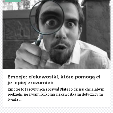
Emocje: ciekawostki, które pomogą ci
je lepiej zrozumieć
Emocje to fascynująca sprawa! Dlatego dzisiaj chciałabym
podzielić się z wami kilkoma ciekawostkami dotyczącymi
świata …