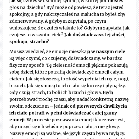
jak się czułeś w ostatniej sytuacji, w której podniosłeś
głos na dziecko? Być może odpowiesz, że teraz jesteś
spokojny, a gdy nakrzyczałeś na malucha to byłeś zły/
zdenerwowany. A gdybym zapytała, po czym
wnioskujesz, że czułeś właśnie to? Gdybym zapytała, jak
czujesz to w swoim ciele?
Jak doświadczasz tej złości,
spokoju, strachu?
Musisz wiedzieć, że emocje mieszkają
w naszym ciele
.
Są więc czymś, co czujemy, doświadczamy. W bardzo
fizyczny sposób. Tę cielesność emocji pięknie pokazują
sobą dzieci, które potrafią doświadczyć emocji całym
ciałem. Jak się złoszczą, to złość wypełnia ich ręce, nogi,
brzuch. Jak się smucą to ich ciało się kurczy i płyną łzy.
Gdy czują strach, to boli ich brzuch i głowa. Będą
potrzebować trochę czasu, aby nadać konkretną nazwę
swoim odczuciom – jednak
od
pierwszych chwil życia
ich ciało potrafi w pełni doświadczać całej gamy
emocji.
W procesie poznawania emocji kluczowe jest,
aby uczyć się ich właśnie poprzez ciało, a nie głowę.
Nazwy emocji są ważne, ale język często bywa mylący.