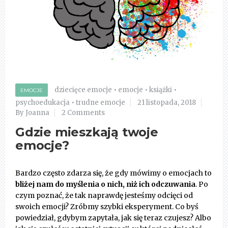
dziecięce emocje
•
emocje
•
książki
•
EMOCJE
psychoedukacja
•
trudne emocje
21 listopada, 2018
By Joanna
2 Comments
Gdzie mieszkają twoje
emocje?
Bardzo często zdarza się, że gdy mówimy o emocjach to
bliżej nam do myślenia o nich, niż ich odczuwania
. Po
czym poznać, że tak naprawdę jesteśmy odcięci od
swoich emocji? Zróbmy szybki eksperyment. Co byś
powiedział, gdybym zapytała, jak się teraz czujesz? Albo