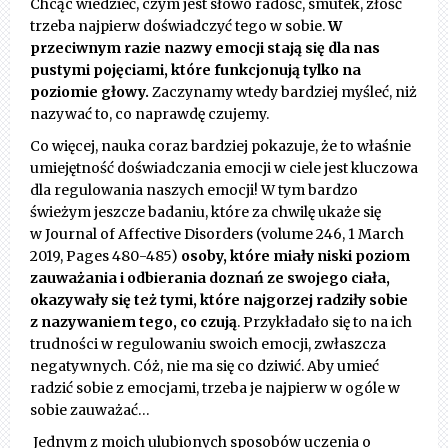
Chcąc wiedzieć, czym jest słowo radość, smutek, złość
trzeba najpierw doświadczyć tego w sobie.
W
przeciwnym razie nazwy emocji stają się dla nas
pustymi pojęciami, które funkcjonują tylko na
poziomie głowy.
Zaczynamy wtedy bardziej myśleć, niż
nazywać to, co naprawdę czujemy.
Co więcej, nauka coraz bardziej pokazuje, że to właśnie
umiejętność doświadczania emocji w ciele jest kluczowa
dla regulowania naszych emocji! W tym bardzo
świeżym jeszcze badaniu, które za chwilę ukaże się
w Journal of Affective Disorders (volume 246, 1 March
2019, Pages 480-485)
osoby, które miały niski poziom
zauważania i odbierania doznań ze swojego ciała,
okazywały się też tymi, które najgorzej radziły sobie
z nazywaniem tego, co czują
. Przykładało się to na ich
trudności w regulowaniu swoich emocji, zwłaszcza
negatywnych. Cóż, nie ma się co dziwić. Aby umieć
radzić sobie z emocjami, trzeba je najpierw w ogóle w
sobie zauważać…
Jednym z moich ulubionych sposobów uczenia o