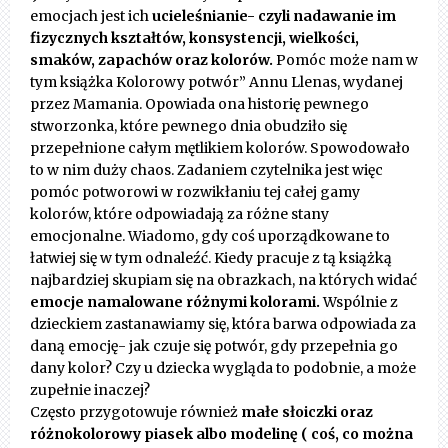
emocjach jest ich
ucieleśnianie- czyli nadawanie im
fizycznych kształtów, konsystencji, wielkości,
smaków, zapachów oraz kolorów.
Pomóc może nam w
tym książka Kolorowy potwór” Annu Llenas, wydanej
przez Mamania. Opowiada ona historię pewnego
stworzonka, które pewnego dnia obudziło się
przepełnione całym mętlikiem kolorów. Spowodowało
to w nim duży chaos. Zadaniem czytelnika jest więc
pomóc potworowi w rozwikłaniu tej całej gamy
kolorów, które odpowiadają za różne stany
emocjonalne. Wiadomo, gdy coś uporządkowane to
łatwiej się w tym odnaleźć. Kiedy pracuje z tą książką
najbardziej skupiam się na obrazkach, na których widać
emocje namalowane różnymi kolorami.
Wspólnie z
dzieckiem zastanawiamy się, która barwa odpowiada za
daną emocję- jak czuje się potwór, gdy przepełnia go
dany kolor? Czy u dziecka wygląda to podobnie, a może
zupełnie inaczej?
Często przygotowuje również
małe słoiczki oraz
różnokolorowy piasek albo modelinę ( coś, co można