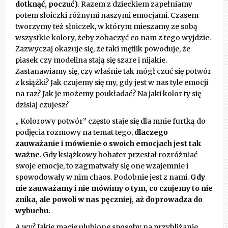
dotknąć, poczuć)
. Razem z dzieckiem zapełniamy
potem słoiczki różnymi naszymi emocjami. Czasem
tworzymy też słoiczek, w którym mieszamy ze sobą
wszystkie kolory, żeby zobaczyć co nam z tego wyjdzie.
Zazwyczaj okazuje się, że taki mętlik powoduje, że
piasek czy modelina stają się szare i nijakie.
Zastanawiamy się, czy właśnie tak mógł czuć się potwór
z książki? Jak czujemy się my, gdy jest w nas tyle emocji
na raz? Jak je możemy poukładać? Na jaki kolor ty się
dzisiaj czujesz?
„ Kolorowy potwór” często staje się dla mnie furtką do
podjęcia rozmowy na temat tego,
dlaczego
zauważanie i mówienie o swoich emocjach jest tak
ważne
. Gdy książkowy bohater przestał rozróżniać
swoje emocje, to zagmatwały się one wzajemnie i
spowodowały w nim chaos. Podobnie jest z nami.
Gdy
nie zauważamy i nie mówimy o tym, co czujemy to nie
znika, ale powoli w nas pęczniej, aż doprowadza do
wybuchu.
A wy? Jakie macie ulubione sposoby na przybliżanie