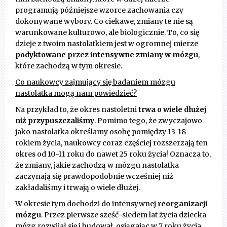
programują późniejsze wzorce zachowania czy
dokonywane wybory. Co ciekawe, zmiany te nie są
warunkowane kulturowo, ale biologicznie. To, co się
dzieje z twoim nastolatkiem jest w ogromnej mierze
podyktowane przez intensywne zmiany w mózgu
,
które zachodzą w tym okresie.
Co naukowcy zajmujący się badaniem mózgu
nastolatka mogą nam powiedzieć?
Na przykład to, że okres nastoletni
trwa o wiele dłużej
niż przypuszczaliśmy
. Pomimo tego, że zwyczajowo
jako nastolatka określamy osobę pomiędzy 13-18
rokiem życia, naukowcy coraz częściej rozszerzają ten
okres od 10-11 roku do nawet 25 roku życia! Oznacza to,
że zmiany, jakie zachodzą w mózgu nastolatka
zaczynają się prawdopodobnie wcześniej niż
zakładaliśmy i trwają o wiele dłużej.
W okresie tym dochodzi do intensywnej
reorganizacji
mózgu
. Przez pierwsze sześć-siedem lat życia dziecka
mózg rozwijał się i budował, osiągając w 7 roku życia