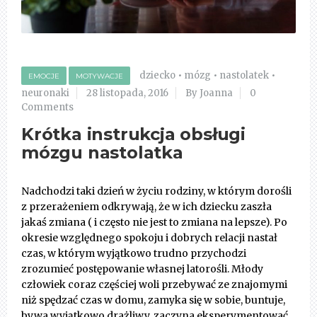
dziecko
•
mózg
•
nastolatek
•
EMOCJE
MOTYWACJE
neuronaki
28 listopada, 2016
By Joanna
0
Comments
Krótka instrukcja obsługi
mózgu nastolatka
Nadchodzi taki dzień w życiu rodziny, w którym dorośli
z przerażeniem odkrywają, że w ich dziecku zaszła
jakaś zmiana ( i często nie jest to zmiana na lepsze). Po
okresie względnego spokoju i dobrych relacji nastał
czas, w którym wyjątkowo trudno przychodzi
zrozumieć postępowanie własnej latorośli. Młody
człowiek coraz częściej woli przebywać ze znajomymi
niż spędzać czas w domu, zamyka się w sobie, buntuje,
bywa wyjątkowo drażliwy, zaczyna eksperymentować.