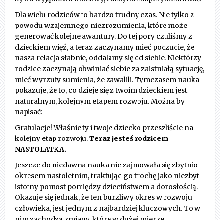
Dla wielu rodziców to bardzo trudny czas. Nie tylko z
powodu wzajemnego niezrozumienia, które może
generować kolejne awantury. Do tej pory czuliśmy z
dzieckiem więź, a teraz zaczynamy mieć poczucie, że
nasza relacja słabnie, oddalamy się od siebie. Niektórzy
rodzice zaczynają obwiniać siebie za zaistniałą sytuację,
mieć wyrzuty sumienia, że zawalili. Tymczasem nauka
pokazuje, że to, co dzieje się z twoim dzieckiem jest
naturalnym, kolejnym etapem rozwoju. Można by
napisać:
Gratulacje! Właśnie ty i twoje dziecko przeszliście na
kolejny etap rozwoju.
Teraz jesteś rodzicem
NASTOLATKA.
Jeszcze do niedawna nauka nie zajmowała się zbytnio
okresem nastoletnim, traktując go trochę jako niezbyt
istotny pomost pomiędzy dzieciństwem a dorosłością.
Okazuje się jednak, że ten burzliwy okres w rozwoju
człowieka, jest jednym z najbardziej kluczowych. To w
nim zachodzą zmiany, które w dużej mierze