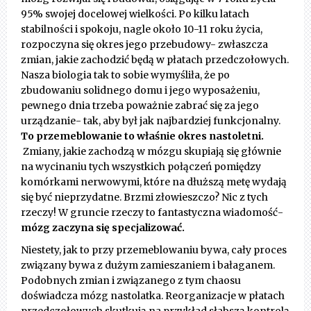
95% swojej docelowej wielkości. Po kilku latach
stabilności i spokoju, nagle około 10-11 roku życia,
rozpoczyna się okres jego przebudowy- zwłaszcza
zmian, jakie zachodzić będą w płatach przedczołowych.
Nasza biologia tak to sobie wymyśliła, że po
zbudowaniu solidnego domu i jego wyposażeniu,
pewnego dnia trzeba poważnie zabrać się za jego
urządzanie- tak, aby był jak najbardziej funkcjonalny.
To przemeblowanie to właśnie okres nastoletni.
Zmiany, jakie zachodzą w mózgu skupiają się głównie
na wycinaniu tych wszystkich połączeń pomiędzy
komórkami nerwowymi, które na dłuższą metę wydają
się być nieprzydatne. Brzmi złowieszczo? Nic z tych
rzeczy! W gruncie rzeczy to fantastyczna wiadomość-
mózg zaczyna się specjalizować.
Niestety, jak to przy przemeblowaniu bywa, cały proces
związany bywa z dużym zamieszaniem i bałaganem.
Podobnych zmian i związanego z tym chaosu
doświadcza mózg nastolatka. Reorganizacje w płatach