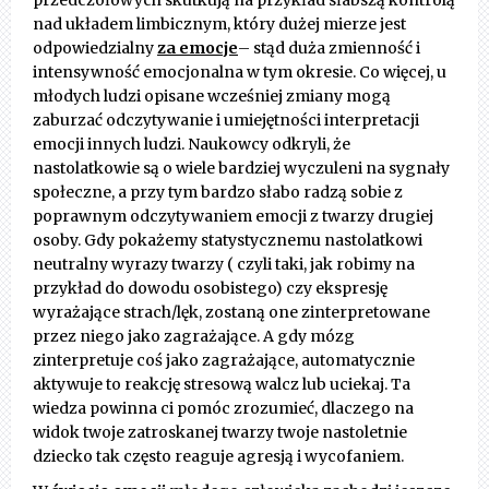
przedczołowych skutkują na przykład słabszą kontrolą
nad układem limbicznym, który dużej mierze jest
odpowiedzialny
za emocje
– stąd duża zmienność i
intensywność emocjonalna w tym okresie. Co więcej, u
młodych ludzi opisane wcześniej zmiany mogą
zaburzać odczytywanie i umiejętności interpretacji
emocji innych ludzi. Naukowcy odkryli, że
nastolatkowie są o wiele bardziej wyczuleni na sygnały
społeczne, a przy tym bardzo słabo radzą sobie z
poprawnym odczytywaniem emocji z twarzy drugiej
osoby. Gdy pokażemy statystycznemu nastolatkowi
neutralny wyrazy twarzy ( czyli taki, jak robimy na
przykład do dowodu osobistego) czy ekspresję
wyrażające strach/lęk, zostaną one zinterpretowane
przez niego jako zagrażające. A gdy mózg
zinterpretuje coś jako zagrażające, automatycznie
aktywuje to reakcję stresową walcz lub uciekaj. Ta
wiedza powinna ci pomóc zrozumieć, dlaczego na
widok twoje zatroskanej twarzy twoje nastoletnie
dziecko tak często reaguje agresją i wycofaniem.