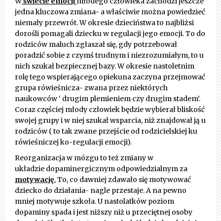
W
świecie emocji
młodego człowieka zachodzi jeszcze
jedna kluczowa zmiana- a właściwie można powiedzieć
niemały przewrót. W okresie dzieciństwa to najbliżsi
dorośli pomagali dziecku w regulacji jego emocji. To do
rodziców maluch zgłaszał się, gdy potrzebował
poradzić sobie z czymś trudnym i niezrozumiałym, to u
nich szukał bezpiecznej bazy. W okresie nastoletnim
rolę tego wspierającego opiekuna zaczyna przejmować
grupa rówieśnicza- zwana przez niektórych
naukowców ‘ drugim plemieniem czy drugim stadem’.
Coraz częściej młody człowiek będzie wybierał bliskość
swojej grupy i w niej szukał wsparcia, niż znajdował ją u
rodziców ( to tak zwane przejście od rodzicielskiej ku
rówieśniczej ko-regulacji emocji).
Reorganizacja w mózgu to też zmiany w
układzie dopaminergicznym odpowiedzialnym za
motywację
.
To, co dawniej zdawało się motywować
dziecko do działania- nagle przestaje. A na pewno
mniej motywuje szkoła. U nastolatków poziom
dopaminy spada i jest niższy niż u przeciętnej osoby