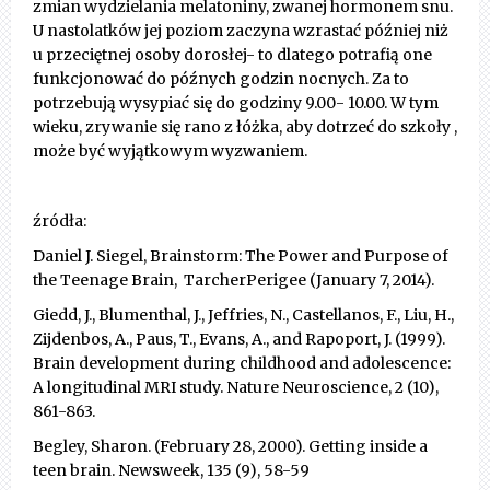
zmian wydzielania melatoniny, zwanej hormonem snu.
U nastolatków jej poziom zaczyna wzrastać później niż
u przeciętnej osoby dorosłej- to dlatego potrafią one
funkcjonować do późnych godzin nocnych. Za to
potrzebują wysypiać się do godziny 9.00- 10.00. W tym
wieku, zrywanie się rano z łóżka, aby dotrzeć do szkoły ,
może być wyjątkowym wyzwaniem.
źródła:
Daniel J. Siegel, Brainstorm: The Power and Purpose of
the Teenage Brain, TarcherPerigee (January 7, 2014).
Giedd, J., Blumenthal, J., Jeffries, N., Castellanos, F., Liu, H.,
Zijdenbos, A., Paus, T., Evans, A., and Rapoport, J. (1999).
Brain development during childhood and adolescence:
A longitudinal MRI study. Nature Neuroscience, 2 (10),
861-863.
Begley, Sharon. (February 28, 2000). Getting inside a
teen brain. Newsweek, 135 (9), 58-59