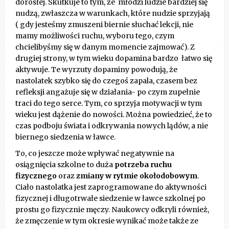
dorosłej. Skutkuje to tym, że młodzi ludzie bardziej się
nudzą, zwłaszcza w warunkach, które nudzie sprzyjają
( gdy jesteśmy zmuszeni biernie słuchać lekcji, nie
mamy możliwości ruchu, wyboru tego, czym
chcielibyśmy się w danym momencie zajmować). Z
drugiej strony, w tym wieku dopamina bardzo łatwo się
aktywuje. Te wyrzuty dopaminy powodują, że
nastolatek szybko się do czegoś zapala, czasem bez
refleksji angażuje się w działania- po czym zupełnie
traci do tego serce. Tym, co sprzyja motywacji w tym
wieku jest dążenie do nowości. Można powiedzieć, że to
czas podboju świata i odkrywania nowych lądów, a nie
biernego siedzenia w ławce.
To, co jeszcze może wpływać negatywnie na
osiągnięcia szkolne to duża
potrzeba ruchu
fizycznego
oraz
zmiany w rytmie okołodobowym
.
Ciało nastolatka jest zaprogramowane do aktywności
fizycznej i długotrwałe siedzenie w ławce szkolnej po
prostu go fizycznie męczy. Naukowcy odkryli również,
że zmęczenie w tym okresie wynikać może także ze