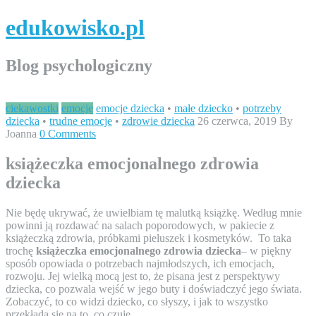
edukowisko.pl
Blog psychologiczny
ciekawostki
emocje
emocje dziecka
•
małe dziecko
•
potrzeby
dziecka
•
trudne emocje
•
zdrowie dziecka
26 czerwca, 2019
By
Joanna
0 Comments
książeczka emocjonalnego zdrowia
dziecka
Nie będę ukrywać, że uwielbiam tę malutką książkę. Według mnie
powinni ją rozdawać na salach poporodowych, w pakiecie z
książeczką zdrowia, próbkami pieluszek i kosmetyków. To taka
trochę
książeczka emocjonalnego zdrowia dziecka
– w piękny
sposób opowiada o potrzebach najmłodszych, ich emocjach,
rozwoju. Jej wielką mocą jest to, że pisana jest z perspektywy
dziecka, co pozwala wejść w jego buty i doświadczyć jego świata.
Zobaczyć, to co widzi dziecko, co słyszy, i jak to wszystko
przekłada się na to, co czuje.