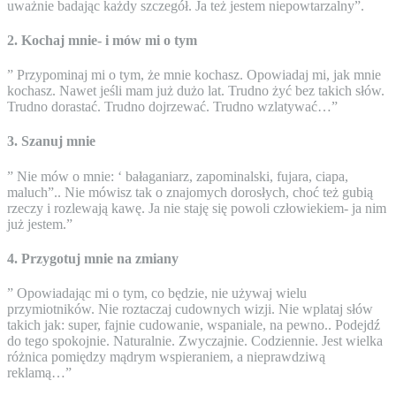
uważnie badając każdy szczegół. Ja też jestem niepowtarzalny”.
2. Kochaj mnie- i mów mi o tym
” Przypominaj mi o tym, że mnie kochasz. Opowiadaj mi, jak mnie
kochasz. Nawet jeśli mam już dużo lat. Trudno żyć bez takich słów.
Trudno dorastać. Trudno dojrzewać. Trudno wzlatywać…”
3. Szanuj mnie
” Nie mów o mnie: ‘ bałaganiarz, zapominalski, fujara, ciapa,
maluch”.. Nie mówisz tak o znajomych dorosłych, choć też gubią
rzeczy i rozlewają kawę. Ja nie staję się powoli człowiekiem- ja nim
już jestem.”
4. Przygotuj mnie na zmiany
” Opowiadając mi o tym, co będzie, nie używaj wielu
przymiotników. Nie roztaczaj cudownych wizji. Nie wplataj słów
takich jak: super, fajnie cudowanie,
wspaniale
, na pewno.. Podejdź
do tego spokojnie. Naturalnie. Zwyczajnie. Codziennie. Jest wielka
różnica pomiędzy mądrym wspieraniem, a nieprawdziwą
reklamą…”