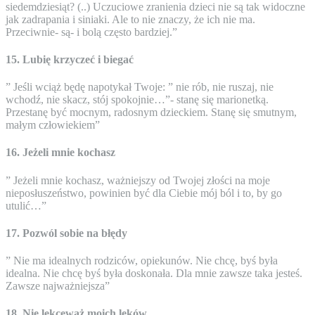
siedemdziesiąt? (..) Uczuciowe zranienia dzieci nie są tak widoczne
jak zadrapania i siniaki. Ale to nie znaczy, że ich nie ma.
Przeciwnie- są- i bolą często bardziej.”
15. Lubię krzyczeć i biegać
” Jeśli wciąż będę napotykał Twoje: ” nie rób, nie ruszaj, nie
wchodź, nie skacz, stój spokojnie…”- stanę się marionetką.
Przestanę być mocnym, radosnym dzieckiem. Stanę się smutnym,
małym człowiekiem”
16. Jeżeli mnie kochasz
” Jeżeli mnie kochasz, ważniejszy od Twojej złości na moje
nieposłuszeństwo, powinien być dla Ciebie mój ból i to, by go
utulić…”
17. Pozwól sobie na błędy
” Nie ma idealnych rodziców, opiekunów. Nie chcę, byś była
idealna. Nie chcę byś była doskonała. Dla mnie zawsze taka jesteś.
Zawsze najważniejsza”
18. Nie lekceważ moich lęków