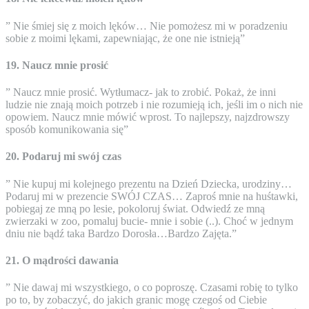
” Nie śmiej się z moich lęków… Nie pomożesz mi w poradzeniu
sobie z moimi lękami, zapewniając, że one nie istnieją”
19. Naucz mnie prosić
” Naucz mnie prosić. Wytłumacz- jak to zrobić. Pokaż, że inni
ludzie nie znają moich potrzeb i nie rozumieją ich, jeśli im o nich nie
opowiem. Naucz mnie mówić wprost. To najlepszy, najzdrowszy
sposób komunikowania się”
20. Podaruj mi swój czas
” Nie kupuj mi kolejnego prezentu na Dzień Dziecka, urodziny…
Podaruj mi w prezencie SWÓJ CZAS… Zaproś mnie na huśtawki,
pobiegaj ze mną po lesie, pokoloruj świat. Odwiedź ze mną
zwierzaki w zoo, pomaluj bucie- mnie i sobie (..). Choć w jednym
dniu nie bądź taka Bardzo Dorosła…Bardzo Zajęta.”
21. O mądrości dawania
” Nie dawaj mi wszystkiego, o co poproszę. Czasami robię to tylko
po to, by zobaczyć, do jakich granic mogę czegoś od Ciebie