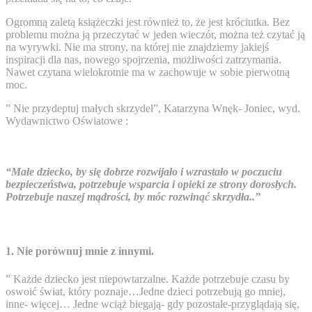
Ogromną zaletą książeczki jest również to, że jest króciutka. Bez
problemu można ją przeczytać w jeden wieczór, można też czytać ją
na wyrywki. Nie ma strony, na której nie znajdziemy jakiejś
inspiracji dla nas, nowego spojrzenia, możliwości zatrzymania.
Nawet czytana wielokrotnie ma w zachowuje w sobie pierwotną
moc.
” Nie przydeptuj małych skrzydeł”, Katarzyna Wnęk- Joniec, wyd.
Wydawnictwo Oświatowe :
“Małe dziecko, by się dobrze rozwijało i wzrastało w poczuciu
bezpieczeństwa, potrzebuje wsparcia i opieki ze strony dorosłych.
Potrzebuje naszej mądrości, by móc rozwinąć skrzydła..”
1. Nie porównuj mnie z innymi.
” Każde dziecko jest niepowtarzalne. Każde potrzebuje czasu by
oswoić świat, który poznaje…Jedne dzieci potrzebują go mniej,
inne- więcej… Jedne wciąż biegają- gdy pozostałe-przyglądają się,