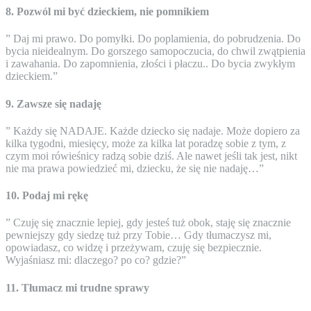
8. Pozwól mi być dzieckiem, nie pomnikiem
” Daj mi prawo. Do pomyłki. Do poplamienia, do pobrudzenia. Do
bycia nieidealnym. Do gorszego samopoczucia, do chwil zwątpienia
i zawahania. Do zapomnienia, złości i płaczu.. Do bycia zwykłym
dzieckiem.”
9. Zawsze się nadaję
” Każdy się NADAJE. Każde dziecko się nadaje. Może dopiero za
kilka tygodni, miesięcy, może za kilka lat poradzę sobie z tym, z
czym moi rówieśnicy radzą sobie dziś. Ale nawet jeśli tak jest, nikt
nie ma prawa powiedzieć mi, dziecku, że się nie nadaję…”
10. Podaj mi rękę
” Czuję się znacznie lepiej, gdy jesteś tuż obok, staję się znacznie
pewniejszy gdy siedzę tuż przy Tobie… Gdy tłumaczysz mi,
opowiadasz, co widzę i przeżywam, czuję się bezpiecznie.
Wyjaśniasz mi: dlaczego? po co? gdzie?”
11. Tłumacz mi trudne sprawy