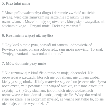
5. Przytulaj mnie
” Może próbowałem zbyt długo i daremnie zwrócić na siebie
uwagę, więc dziś zamykam się szczelnie i z nikim już nie
rozmawiam… Może buntuję się otwarcie, kłócę się o wszystko, nie
słucham nikogo…Przytul mnie. Efekt cię zadziwi.”
6. Rozumiem więcej niż myślisz
” Gdy ktoś o mnie pyta, pozwól mi samemu odpowiedzieć.
Powiedz o mnie: on zna odpowiedź, sam może mówić… To znak
Twojego zaufania i szacunku do mnie.”
7. Mów do mnie przy mnie
” Nie rozmawiaj z kimś źle o mnie- w mojej obecności. Nie
opowiadaj o rzeczach, których nie potrafiłem, nie umiem zrobić,
kiedy ja stoję obok…Kiedy martwisz się, że ” on jeszcze nie używa
nocniczka”, że ” powinien już wiązać buciki”, że ” inne dzieci już
czytają”… (..) Gdy słucham, jak o moich niepowodzeniach
rozmawiasz z inną dorosłą osobą, czuję się źle. Wszystko wokół
staje się szare, a ja zaczynam myśleć, że ważne jest tylko to, co się
nie udaje, co nie wychodzi…”