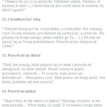
” Tłumacz mi, po co są sprzeczki. Odmienne zdania. Tłumacz, że
możemy je mieć. (..) Sprzeczka nie jest czymś złym, że możemy się
kłócić i godzić”
12. Chciałbym być sobą
” Przestań tłumaczyć mi, co jest ładne, a co brzydkie. Nie wskazuj,
czym Twoim zdaniem, powinienem się zachwycać, a czym-nie. Nie
pokazuj mi świata takiego, jakim widzisz go Ty… (..) Nie każ mi
stawać się na Twoje podobieństwo. Pozwól mi być różnym od
Ciebie.”
13. Pozwól mi się złościć
“Złość jest emocją, która pojawia się we mnie i pozwala mi
zareagować, by mnie chronić. Bronić własnych granic,
prywatności, zabawek… To uczucie- mam prawo go
doświadczać… Mam prawo czuć. Mam prawo- do mojej złości. Jest
dobra, podobnie jak inne uczucia”.
14. Pozwól mi płakać
” Skąd wiesz, że nie mam o co płakać? Dlaczego uważasz, iż nie
mam powodu… Wiesz lepiej, co czuję? Z wysokości swego metra