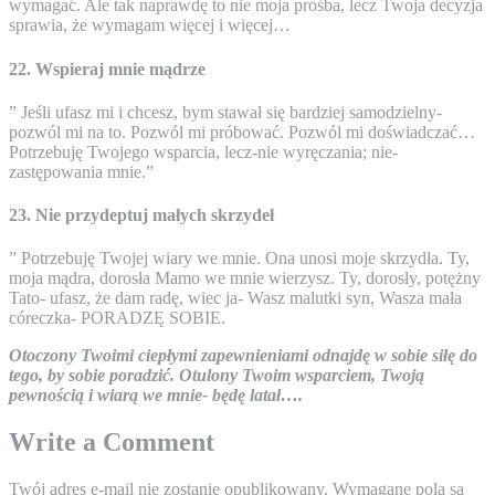
wymagać. Ale tak naprawdę to nie moja prośba, lecz Twoja decyzja
sprawia, że wymagam więcej i więcej…
22. Wspieraj mnie mądrze
” Jeśli ufasz mi i chcesz, bym stawał się bardziej samodzielny-
pozwól mi na to. Pozwól mi próbować. Pozwól mi doświadczać…
Potrzebuję Twojego wsparcia, lecz-nie wyręczania; nie-
zastępowania mnie.”
23. Nie przydeptuj małych skrzydeł
” Potrzebuję Twojej wiary we mnie. Ona unosi moje skrzydła. Ty,
moja mądra, dorosła Mamo we mnie wierzysz. Ty, dorosły, potężny
Tato- ufasz, że dam radę, wiec ja- Wasz malutki syn, Wasza mała
córeczka- PORADZĘ SOBIE.
Otoczony Twoimi ciepłymi zapewnieniami odnajdę w sobie siłę do
tego, by sobie poradzić. Otulony Twoim wsparciem, Twoją
pewnością i wiarą we mnie- będę latał….
Write a Comment
Twój adres e-mail nie zostanie opublikowany.
Wymagane pola są