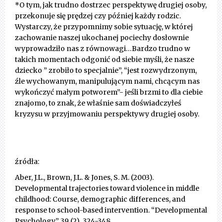
*O tym, jak trudno dostrzec perspektywę drugiej osoby,
przekonuje się prędzej czy później każdy rodzic.
Wystarczy, że przypomnimy sobie sytuację, w której
zachowanie naszej ukochanej pociechy dosłownie
wyprowadziło nas z równowagi…Bardzo trudno w
takich momentach odgonić od siebie myśli, że nasze
dziecko ” zrobiło to specjalnie”, “jest rozwydrzonym,
źle wychowanym, manipulującym nami, chcącym nas
wykończyć małym potworem”- jeśli brzmi to dla ciebie
znajomo, to znak, że właśnie sam doświadczyłeś
kryzysu w przyjmowaniu perspektywy drugiej osoby.
źródła:
Aber, J.L., Brown, J.L. & Jones, S. M. (2003).
Developmental trajectories toward violence in middle
childhood: Course, demographic differences, and
response to school-based intervention. “Developmental
Psychology.” 39 (2), 324-348