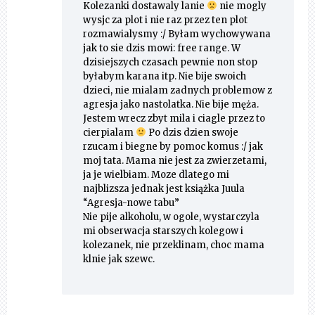
Kolezanki dostawaly lanie
nie mogly
wysjc za plot i nie raz przez ten plot
rozmawialysmy :/ Byłam wychowywana
jak to sie dzis mowi: free range. W
dzisiejszych czasach pewnie non stop
byłabym karana itp. Nie bije swoich
dzieci, nie mialam zadnych problemow z
agresja jako nastolatka. Nie bije męża.
Jestem wrecz zbyt mila i ciagle przez to
cierpialam
Po dzis dzien swoje
rzucam i biegne by pomoc komus :/ jak
moj tata. Mama nie jest za zwierzetami,
ja je wielbiam. Moze dlatego mi
najblizsza jednak jest książka Juula
“Agresja-nowe tabu”
Nie pije alkoholu, w ogole, wystarczyla
mi obserwacja starszych kolegow i
kolezanek, nie przeklinam, choc mama
klnie jak szewc.