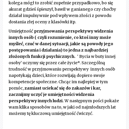
kolega mógł to zrobić zupełnie przypadkowo, bo się
akurat gdzieś śpieszył, bawił w ganianego czy choćby
działał impulsywnie pod wpływem złości z powodu
dostania złej oceny z klasówki itp.
Umiejętność
przyjmowania perspektywy widzenia
innych osób ( czyli rozumienie, co ktoś inny może
myśleć, czuć w danej sytuacji, jakie są powody jego
postępowania i działania) to jedna z najbardziej
złożonych funkcji psychicznych.
‘ Bycia w buty innej
osoby’ uczymy się przez całe życie*. Szczególną
trudność w przyjmowaniu perspektywy innych osób
napotykają dzieci, które rozwijają dopiero swoje
kompetencje społeczne. Chcąc im najlepiej w tym
pomóc,
zamiast uciekać się do zakazów i kar,
zacznijmy uczyć je umiejętności widzenia
perspektywy innych ludzi.
W następnym pości pokaże
wam klika sposobów na to, w jaki od najmłodszych lat
możemy tę kluczową umiejętność ćwiczyć.