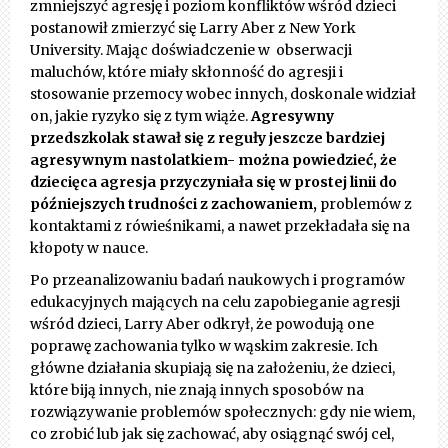
zmniejszyć agresję i poziom konfliktów wśród dzieci
postanowił zmierzyć się Larry Aber z New York
University. Mając doświadczenie w obserwacji
maluchów, które miały skłonność do agresji i
stosowanie przemocy wobec innych, doskonale widział
on, jakie ryzyko się z tym wiąże.
Agresywny
przedszkolak stawał się z reguły jeszcze bardziej
agresywnym nastolatkiem- można powiedzieć, że
dziecięca agresja przyczyniała się w prostej linii do
późniejszych trudności z zachowaniem,
problemów z
kontaktami z rówieśnikami, a nawet przekładała się na
kłopoty w nauce.
Po przeanalizowaniu badań naukowych i programów
edukacyjnych mających na celu zapobieganie agresji
wśród dzieci, Larry Aber odkrył, że powodują one
poprawę zachowania tylko w wąskim zakresie. Ich
główne działania skupiają się na założeniu, że dzieci,
które biją innych, nie znają innych sposobów na
rozwiązywanie problemów społecznych: gdy nie wiem,
co zrobić lub jak się zachować, aby osiągnąć swój cel,