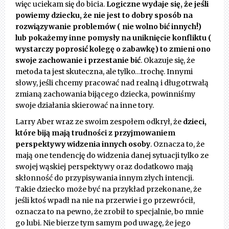
więc uciekam się do bicia.
Logiczne wydaje się, że jeśli
powiemy dziecku, że nie jest to dobry sposób na
rozwiązywanie problemów ( nie wolno bić innych!)
lub pokażemy inne pomysły na uniknięcie konfliktu (
wystarczy poprosić kolegę o zabawkę) to zmieni ono
swoje zachowanie i przestanie bić
. Okazuje się, że
metoda ta jest skuteczna, ale tylko…trochę. Innymi
słowy, jeśli chcemy pracować nad realną i długotrwałą
zmianą zachowania bijącego dziecka, powinniśmy
swoje działania skierować na inne tory.
Larry Aber wraz ze swoim zespołem odkrył, że
dzieci,
które biją mają trudności z przyjmowaniem
perspektywy widzenia innych osoby
. Oznacza to, że
mają one tendencję do widzenia danej sytuacji tylko ze
swojej wąskiej perspektywy oraz dodatkowo mają
skłonność do przypisywania innym złych intencji.
Takie dziecko może być na przykład przekonane, że
jeśli ktoś wpadł na nie na przerwie i go przewrócił,
oznacza to na pewno, że zrobił to specjalnie, bo mnie
go lubi. Nie bierze tym samym pod uwagę, że jego