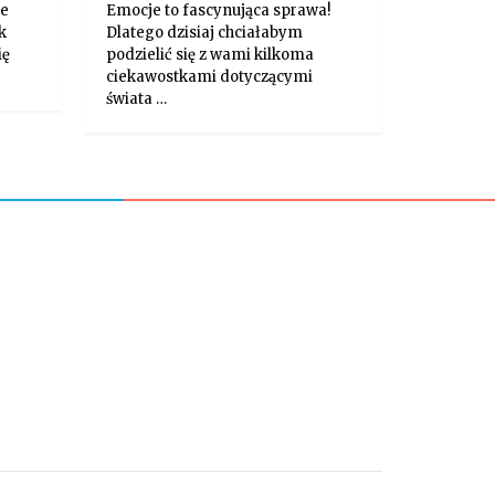
ie
Emocje to fascynująca sprawa!
k
Dlatego dzisiaj chciałabym
ię
podzielić się z wami kilkoma
ciekawostkami dotyczącymi
świata …