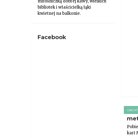
miłośniczką dobrej kawy, wielkich
bibliotek i właścicielką łąki
kwietnej na balkonie.
Facebook
UNCAT
me
Pobie
kart