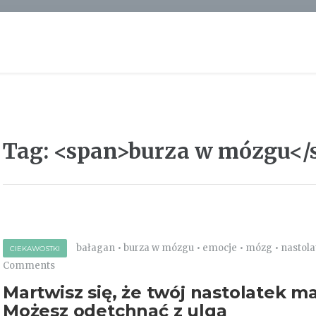
Tag: <span>burza w mózgu</
bałagan
•
burza w mózgu
•
emocje
•
mózg
•
nastola
CIEKAWOSTKI
Comments
Martwisz się, że twój nastolatek 
Możesz odetchnąć z ulgą