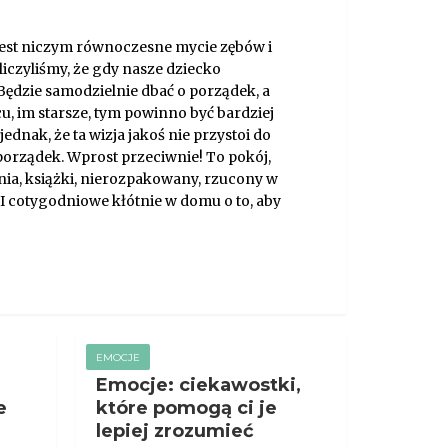
jest niczym równoczesne mycie zębów i
 liczyliśmy, że gdy nasze dziecko
 Będzie samodzielnie dbać o porządek, a
, im starsze, tym powinno być bardziej
ednak, że ta wizja jakoś nie przystoi do
porządek. Wprost przeciwnie! To pokój,
nia, książki, nierozpakowany, rzucony w
 I cotygodniowe kłótnie w domu o to, aby
EMOCJE
Emocje: ciekawostki,
e
które pomogą ci je
lepiej zrozumieć