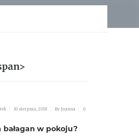
span>
tek
10 sierpnia, 2018
By Joanna
0
ma bałagan w pokoju?