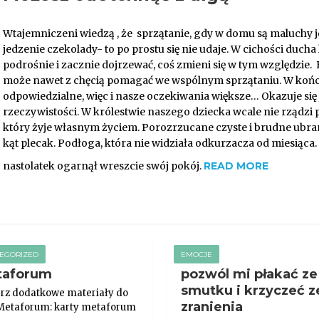
Wtajemniczeni wiedzą , że sprzątanie, gdy w domu są maluchy 
jedzenie czekolady- to po prostu się nie udaje. W cichości ducha
podrośnie i zacznie dojrzewać, coś zmieni się w tym względzie.
może nawet z chęcią pomagać we wspólnym sprzątaniu. W końcu
odpowiedzialne, więc i nasze oczekiwania większe… Okazuje się j
rzeczywistości. W królestwie naszego dziecka wcale nie rządzi 
który żyje własnym życiem. Porozrzucane czyste i brudne ubra
kąt plecak. Podłoga, która nie widziała odkurzacza od miesiąca.
nastolatek ogarnął wreszcie swój pokój.
READ MORE
EGORIZED
EMOCJE
taforum
pozwól mi płakać ze
smutku i krzyczeć z
rz dodatkowe materiały do
zranienia
 Metaforum: karty metaforum