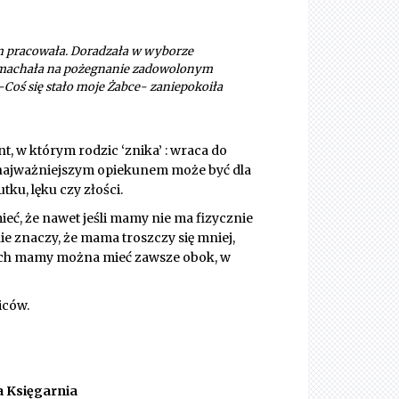
ym pracowała. Doradzała w wyborze
 machała na pożegnanie zadowolonym
oś się stało moje Żabce- zaniepokoiła
, w którym rodzic ‘znika’ : wraca do
z najważniejszym opiekunem może być dla
u, lęku czy złości.
eć, że nawet jeśli mamy nie ma fizycznie
nie znaczy, że mama troszczy się mniej,
miech mamy można mieć zawsze obok, w
iców.
a Księgarnia