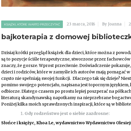
23 marca, 2016
By Joanna
KSIĄŻKI, KTÓRE WARTO PRZECZYTAĆ
bajkoterapia z domowej biblioteczk
Dzisiaj krótki przegląd książek dla dzieci, które można z powo
są to pozycje ściśle terapeutyczne, stworzone przez fachowców
znaczy, że gorsze. Wprost przeciwnie. Doświadczenie pokazuje,
dzieci i rodziców, które w zamyśle ich autorów mają pomagać 
często nie spełniają swojej funkcji. Dlaczego tak się dzieje? Nie
pomimo swojego potencjału, napisana jest topornym językiem,
odbiorze. Dlatego czasem po prostu lepiej poszperać na półkach
literaturą skandynawską napotkamy na nieprzebrane bogactwo
Poniżej kilka moich sprawdzonych inspiracji, które są w bibliote
Gdy rodzeństwo jest o siebie zazdrosne:
Słońce i księżyc, Khoa Le, wydawnictwo Wydawnictwo Olesie