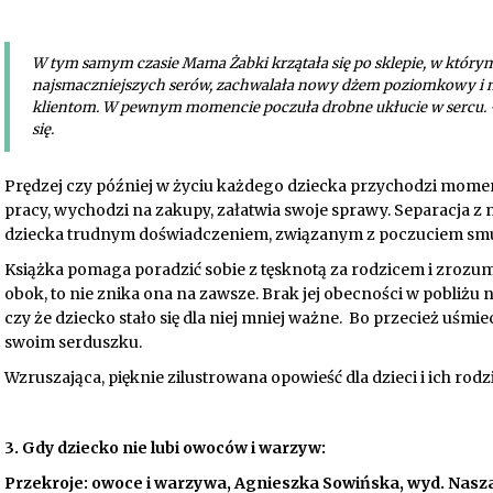
W tym samym czasie Mama Żabki krzątała się po sklepie, w któr
najsmaczniejszych serów, zachwalała nowy dżem poziomkowy i
klientom. W pewnym momencie poczuła drobne ukłucie w sercu. -C
się.
Prędzej czy później w życiu każdego dziecka przychodzi moment
pracy, wychodzi na zakupy, załatwia swoje sprawy. Separacja 
dziecka trudnym doświadczeniem, związanym z poczuciem smutk
Książka pomaga poradzić sobie z tęsknotą za rodzicem i zrozumi
obok, to nie znika ona na zawsze. Brak jej obecności w pobliżu 
czy że dziecko stało się dla niej mniej ważne. Bo przecież uś
swoim serduszku.
Wzruszająca, pięknie zilustrowana opowieść dla dzieci i ich rodz
3. Gdy dziecko nie lubi owoców i warzyw:
Przekroje: owoce i warzywa, Agnieszka Sowińska, wyd. Nasz