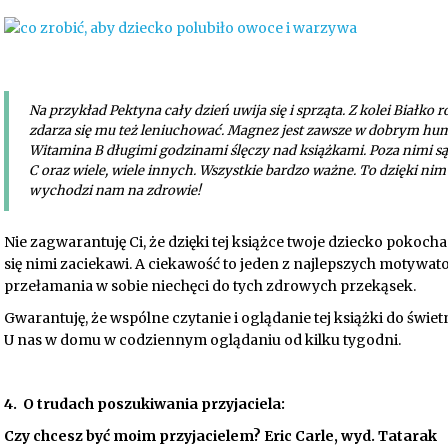
Na przykład Pektyna cały dzień uwija się i sprząta. Z kolei Białko
zdarza się mu też leniuchować. Magnez jest zawsze w dobrym humor
Witamina B długimi godzinami ślęczy nad książkami. Poza nimi są 
C oraz wiele, wiele innych. Wszystkie bardzo ważne. To dzięki ni
wychodzi nam na zdrowie!
Nie zagwarantuję Ci, że dzięki tej książce twoje dziecko pokoc
się nimi zaciekawi. A ciekawość to jeden z najlepszych motywat
przełamania w sobie niechęci do tych zdrowych przekąsek.
Gwarantuję, że wspólne czytanie i oglądanie tej książki do świet
U nas w domu w codziennym oglądaniu od kilku tygodni.
4. O trudach poszukiwania przyjaciela:
Czy chcesz być moim przyjacielem? Eric Carle, wyd. Tatarak