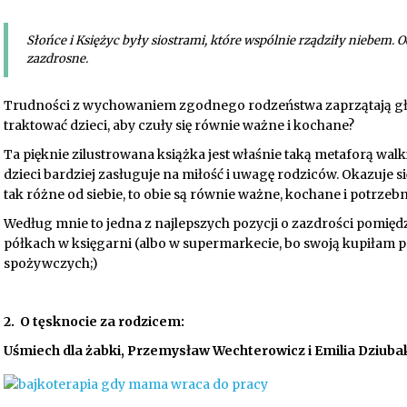
Słońce i Księżyc były siostrami, które wspólnie rządziły niebem. O
zazdrosne.
Trudności z wychowaniem zgodnego rodzeństwa zaprzątają gło
traktować dzieci, aby czuły się równie ważne i kochane?
Ta pięknie zilustrowana książka jest właśnie taką metaforą wal
dzieci bardziej zasługuje na miłość i uwagę rodziców. Okazuje si
tak różne od siebie, to obie są równie ważne, kochane i potrzebn
Według mnie to jedna z najlepszych pozycji o zazdrości pomię
półkach w księgarni (albo w supermarkecie, bo swoją kupiłam
spożywczych;)
2. O tęsknocie za rodzicem:
Uśmiech dla żabki, Przemysław Wechterowicz i Emilia Dziub