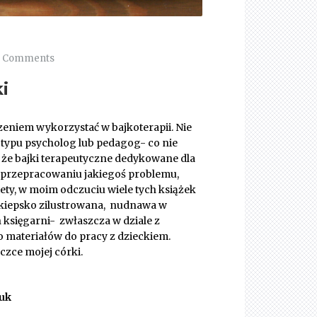
2 Comments
i
dzeniem wykorzystać w bajkoterapii. Nie
 typu psycholog lub pedagog- co nie
 że bajki terapeutyczne dedykowane dla
w przepracowaniu jakiegoś problemu,
stety, w moim odczuciu wiele tych książek
 kiepsko zilustrowana, nudnawa w
 księgarni- zwłaszcza w dziale z
 materiałów do pracy z dzieckiem.
czce mojej córki.
juk