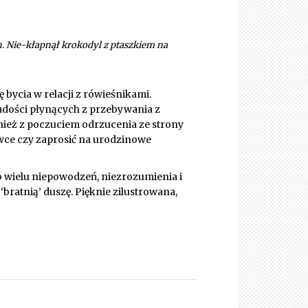
. Nie-kłapnął krokodyl z ptaszkiem na
 bycia w relacji z rówieśnikami.
adości płynących z przebywania z
nież z poczuciem odrzucenia ze strony
ławce czy zaprosić na urodzinowe
mo wielu niepowodzeń, niezrozumienia i
bratnią’ duszę. Pięknie zilustrowana,