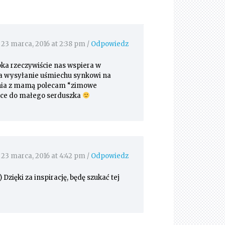
23 marca, 2016 at 2:38 pm
/
Odpowiedz
ka rzeczywiście nas wspiera w
a wysyłanie uśmiechu synkowi na
ania z mamą polecam “zimowe
jące do małego serduszka
23 marca, 2016 at 4:42 pm
/
Odpowiedz
zięki za inspirację, będę szukać tej