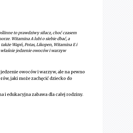
 roślinne to prawdziwy siłacz, choć czasem
ze. Witamina A lubi o siebie dbać, a
także Wapń, Potas, Likopen, Witamina E i
m właśnie jedzenie owoców i warzyw
ha jedzenie owoców i warzyw, ale na pewno
orów, jaki może zachęcić dziecko do
na i edukacyjna zabawa dla całej rodziny.