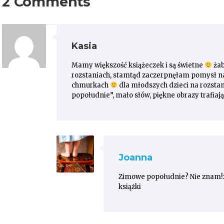
2 Comments
Kasia
Mamy większość książeczek i są świetne
żab
rozstaniach, stamtąd zaczerpnęłam pomysł n
chmurkach
dla młodszych dzieci na rozst
popołudnie”, mało słów, piękne obrazy trafia
Joanna
Zimowe popołudnie? Nie znam!:) D
książki