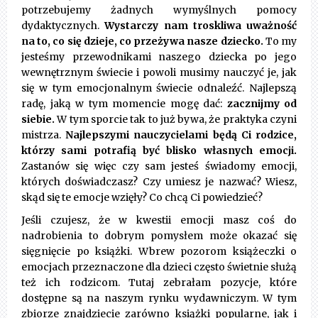
potrzebujemy żadnych wymyślnych pomocy
dydaktycznych.
Wystarczy nam troskliwa uważność
na to, co się dzieje, co przeżywa nasze dziecko.
To my
jesteśmy przewodnikami naszego dziecka po jego
wewnętrznym świecie i powoli musimy nauczyć je, jak
się w tym emocjonalnym świecie odnaleźć. Najlepszą
radę, jaką w tym momencie mogę dać:
zacznijmy od
siebie.
W tym sporcie tak to już bywa, że praktyka czyni
mistrza.
Najlepszymi nauczycielami będą Ci rodzice,
którzy sami potrafią być blisko własnych emocji.
Zastanów się więc czy sam jesteś świadomy emocji,
których doświadczasz? Czy umiesz je nazwać? Wiesz,
skąd się te emocje wzięły? Co chcą Ci powiedzieć?
Jeśli czujesz, że w kwestii emocji masz coś do
nadrobienia to dobrym pomysłem może okazać się
sięgnięcie po książki. Wbrew pozorom książeczki o
emocjach przeznaczone dla dzieci często świetnie służą
też ich rodzicom. Tutaj zebrałam pozycje, które
dostępne są na naszym rynku wydawniczym. W tym
zbiorze znajdziecie zarówno książki popularne, jak i