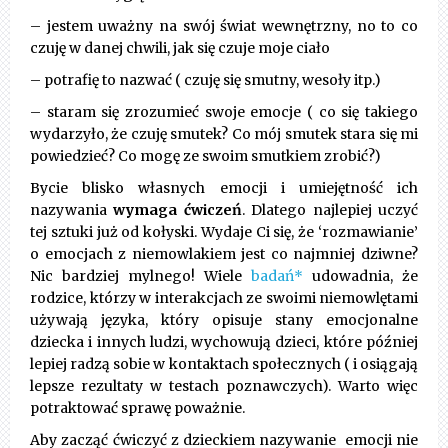
– jestem uważny na swój świat wewnętrzny, no to co
czuję w danej chwili, jak się czuje moje ciało
– potrafię to nazwać ( czuję się smutny, wesoły itp.)
– staram się zrozumieć swoje emocje ( co się takiego
wydarzyło, że czuję smutek? Co mój smutek stara się mi
powiedzieć? Co mogę ze swoim smutkiem zrobić?)
Bycie blisko własnych emocji i umiejętność ich
nazywania
wymaga ćwiczeń
. Dlatego najlepiej uczyć
tej sztuki już od kołyski. Wydaje Ci się, że ‘rozmawianie’
o emocjach z niemowlakiem jest co najmniej dziwne?
Nic bardziej mylnego! Wiele
badań*
udowadnia, że
rodzice, którzy w interakcjach ze swoimi niemowlętami
używają języka, który opisuje stany emocjonalne
dziecka i innych ludzi, wychowują dzieci, które później
lepiej radzą sobie w kontaktach społecznych ( i osiągają
lepsze rezultaty w testach poznawczych). Warto więc
potraktować sprawę poważnie.
Aby zacząć ćwiczyć z dzieckiem nazywanie emocji nie