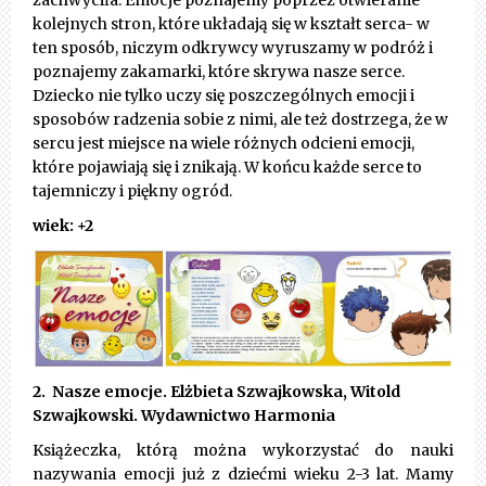
zachwyciła. Emocje poznajemy poprzez otwieranie
kolejnych stron, które układają się w kształt serca- w
ten sposób, niczym odkrywcy wyruszamy w podróż i
poznajemy zakamarki, które skrywa nasze serce.
Dziecko nie tylko uczy się poszczególnych emocji i
sposobów radzenia sobie z nimi, ale też dostrzega, że w
sercu jest miejsce na wiele różnych odcieni emocji,
które pojawiają się i znikają. W końcu każde serce to
tajemniczy i piękny ogród.
wiek: +2
2. Nasze emocje. Elżbieta Szwajkowska, Witold
Szwajkowski. Wydawnictwo Harmonia
Książeczka, którą można wykorzystać do nauki
nazywania emocji już z dziećmi wieku 2-3 lat. Mamy