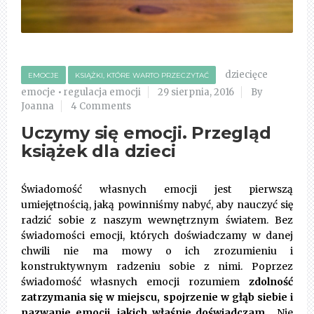
dziecięce
EMOCJE
KSIĄŻKI, KTÓRE WARTO PRZECZYTAĆ
emocje
•
regulacja emocji
29 sierpnia, 2016
By
Joanna
4 Comments
Uczymy się emocji. Przegląd
książek dla dzieci
Świadomość własnych emocji jest pierwszą
umiejętnością, jaką powinniśmy nabyć, aby nauczyć się
radzić sobie z naszym wewnętrznym światem. Bez
świadomości emocji, których doświadczamy w danej
chwili nie ma mowy o ich zrozumieniu i
konstruktywnym radzeniu sobie z nimi. Poprzez
świadomość własnych emocji rozumiem
zdolność
zatrzymania się w miejscu, spojrzenie w głąb siebie i
nazwanie emocji, jakich właśnie doświadczam.
Nie