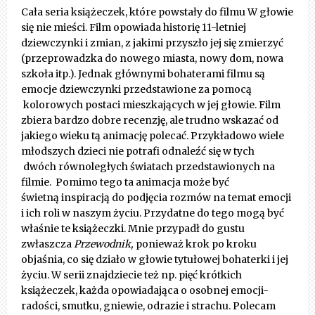
Cała seria książeczek, które powstały do filmu W głowie
się nie mieści. Film opowiada historię 11-letniej
dziewczynki i zmian, z jakimi przyszło jej się zmierzyć
(przeprowadzka do nowego miasta, nowy dom, nowa
szkoła itp.). Jednak głównymi bohaterami filmu są
emocje dziewczynki przedstawione za pomocą
kolorowych postaci mieszkających w jej głowie. Film
zbiera bardzo dobre recenzję, ale trudno wskazać od
jakiego wieku tą animację polecać. Przykładowo wiele
młodszych dzieci nie potrafi odnaleźć się w tych
dwóch równoległych światach przedstawionych na
filmie. Pomimo tego ta animacja może być
świetną inspiracją do podjęcia rozmów na temat emocji
i ich roli w naszym życiu. Przydatne do tego mogą być
właśnie te książeczki. Mnie przypadł do gustu
zwłaszcza
Przewodnik,
ponieważ krok po kroku
objaśnia, co się działo w głowie tytułowej bohaterki i jej
życiu. W serii znajdziecie też np. pięć krótkich
książeczek, każda opowiadająca o osobnej emocji-
radości, smutku, gniewie, odrazie i strachu. Polecam