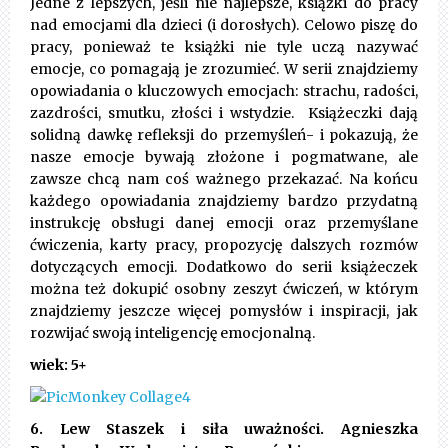
Jedne z lepszych, jeśli nie najlepsze, książki do pracy
nad emocjami dla dzieci (i dorosłych). Celowo piszę do
pracy, ponieważ te książki nie tyle uczą nazywać
emocje, co pomagają je zrozumieć. W serii znajdziemy
opowiadania o kluczowych emocjach: strachu, radości,
zazdrości, smutku, złości i wstydzie. Książeczki dają
solidną dawkę refleksji do przemyśleń- i pokazują, że
nasze emocje bywają złożone i pogmatwane, ale
zawsze chcą nam coś ważnego przekazać. Na końcu
każdego opowiadania znajdziemy bardzo przydatną
instrukcję obsługi danej emocji oraz przemyślane
ćwiczenia, karty pracy, propozycję dalszych rozmów
dotyczących emocji. Dodatkowo do serii książeczek
można też dokupić osobny zeszyt ćwiczeń, w którym
znajdziemy jeszcze więcej pomysłów i inspiracji, jak
rozwijać swoją inteligencję emocjonalną.
wiek: 5+
6. Lew Staszek i siła uważności. Agnieszka