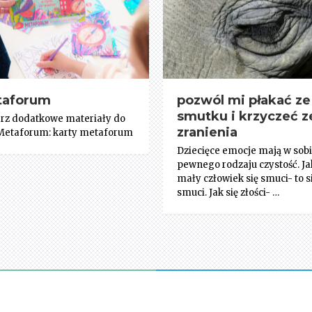
taforum
pozwól mi płakać ze
smutku i krzyczeć z
rz dodatkowe materiały do
zranienia
 Metaforum: karty metaforum
Dziecięce emocje mają w sob
pewnego rodzaju czystość. Ja
mały człowiek się smuci- to s
smuci. Jak się złości- …