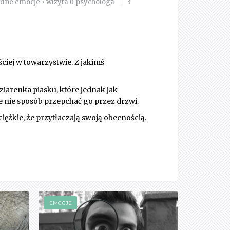
udne emocje
•
wizyta u psychologa
3
iej w towarzystwie. Z jakimś
iarenka piasku, które jednak jak
że nie sposób przepchać go przez drzwi.
ciężkie, że przytłaczają swoją obecnością.
EMOCJE