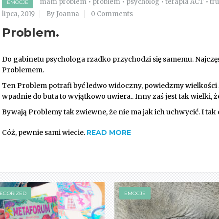
mam problem
•
problem
•
psycholog
•
terapia ACT
•
tr
EMOCJE
lipca, 2019
By Joanna
0 Comments
Problem.
Do gabinetu psychologa rzadko przychodzi się samemu. Najczęśc
Problemem.
Ten Problem potrafi być ledwo widoczny, powiedzmy wielkości z
wpadnie do buta to wyjątkowo uwiera.. Inny zaś jest tak wielki, 
Bywają Problemy tak zwiewne, że nie ma jak ich uchwycić. I tak 
Cóż, pewnie sami wiecie.
READ MORE
EGORIZED
EMOCJE