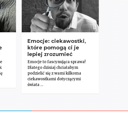
Emocje: ciekawostki,
e
które pomogą ci je
lepiej zrozumieć
ie
Emocje to fascynująca sprawa!
k
Dlatego dzisiaj chciałabym
ię
podzielić się z wami kilkoma
ciekawostkami dotyczącymi
świata …